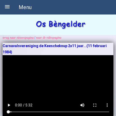

Menu
terug naar nieuwspagina
/
naar de videopagina
Carnavalsvereniging de Keescheknup 2x11 jaar...(11 februari
1984)