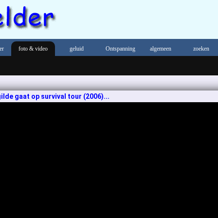
er
foto & video
geluid
Ontspanning
algemeen
zoeken
de gaat op survival tour (2006)...