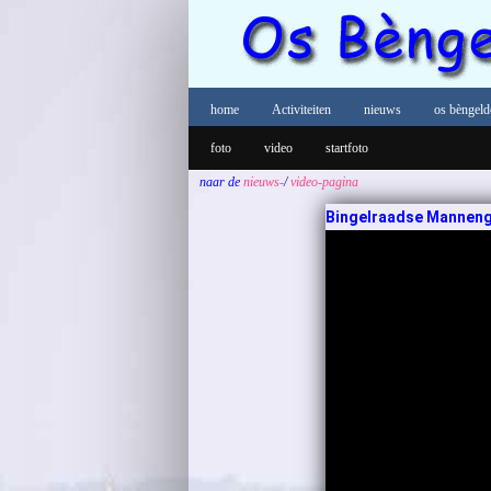
home
Activiteiten
nieuws
os bèngeld
foto
video
startfoto
naar de
nieuws-
/
video-pagina
Bingelraadse Mannengil