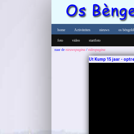
home
Activiteiten
nieuws
os bèngeld
foto
video
startfoto
naar de
nieuwspagina
/
videopagina
Ut Kump 15 jaar - opt