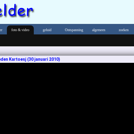
er
foto & video
geluid
Ontspanning
algemeen
zoeken
reden Kartoesj
(30 januari 2010)