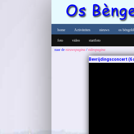
home
Activiteiten
nieuws
os bèngeld
foto
video
startfoto
naar de
nieuwspagina
/
videopagina
Bevrijdingsconcert (6 