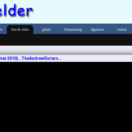
er
foto & video
geluid
Ontspanning
algemeen
zoeken
mei 2010)...TheAndrewSisters...