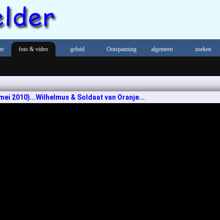
er
foto & video
geluid
Ontspanning
algemeen
zoeken
mei 2010)...
Wilhelmus & Soldaat van Oranje
...