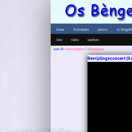
home
Activiteiten
nieuws
os bèngeld
foto
video
startfoto
naar de
nieuwspagina
/
videopagina
Bevrijdingsconcert (6 