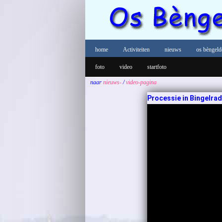
home
Activiteiten
nieuws
os bèngeld
foto
video
startfoto
naar
nieuws-
/
video-pagina
Processie in Bingelrad