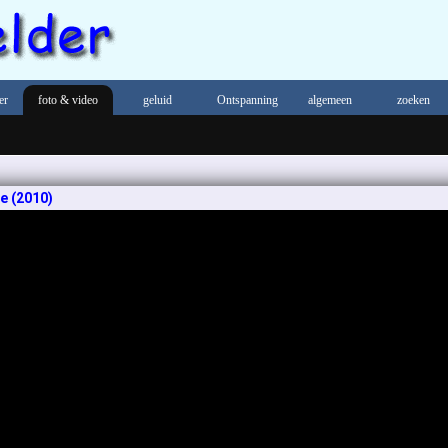
er
foto & video
geluid
Ontspanning
algemeen
zoeken
e (2010)