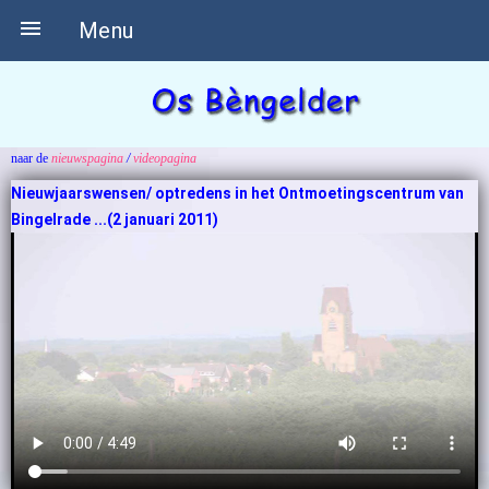

Menu
naar de
nieuwspagina
/
videopagina
Nieuwjaarswensen/ optredens in het Ontmoetingscentrum van
Bingelrade ...(2 januari 2011)