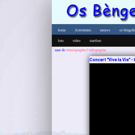
home
Activiteiten
nieuws
os bèngeld
foto
video
startfoto
naar de
nieuwspagina
/
videopagina
Concert "Vive la Vie" - h