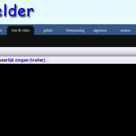
er
foto & video
geluid
Ontspanning
algemeen
zoeken
eerlijk zingen (trailer)...