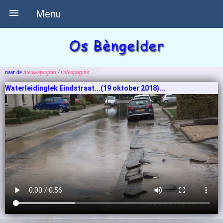

Menu
naar de
nieuwspagina
/
videopagina
Waterleidinglek Eindstraat...(19 oktober 2018)...