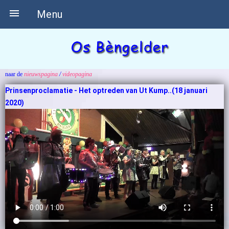

Menu
naar de
nieuwspagina
/
videopagina
Prinsenproclamatie - Het optreden van Ut Kump..(18 januari
2020)