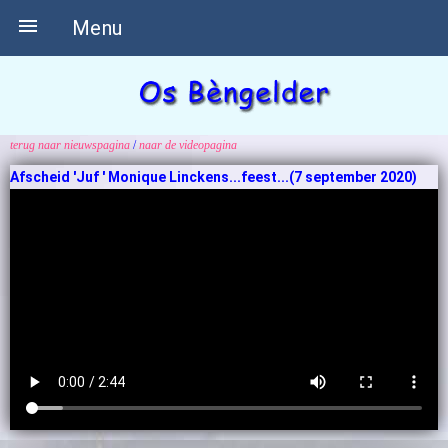

Menu
terug naar nieuwspagina
/
naar de videopagina
Afscheid 'Juf ' Monique Linckens...feest...(7 september 2020)