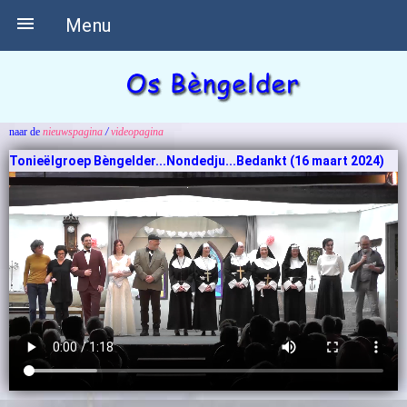

Menu
naar de
nieuwspagina
/
videopagina
Tonieëlgroep Bèngelder...Nondedju...Bedankt (16 maart 2024)