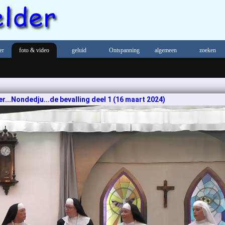
er
foto & video
geluid
Ontspanning
algemeen
zoeken
...Nondedju...de bevalling deel 1 (16 maart 2024)