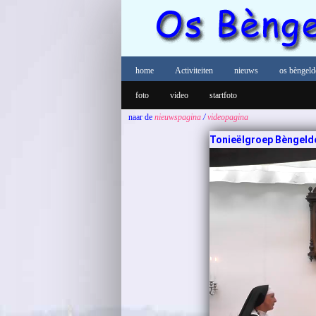
home
Activiteiten
nieuws
os bèngeld
foto
video
startfoto
naar de
nieuwspagina
/
videopagina
Tonieëlgroep Bèngelder