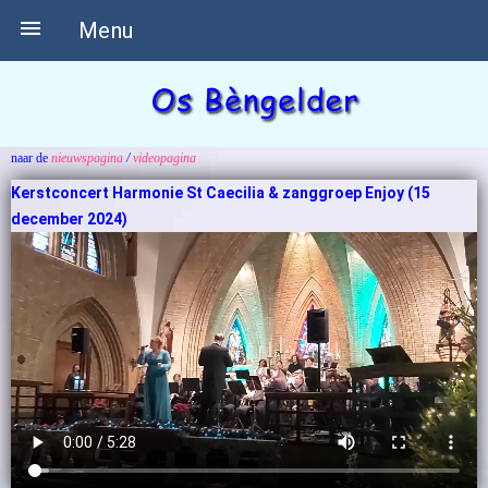

Menu
naar de
nieuwspagina
/
videopagina
Kerstconcert Harmonie St Caecilia & zanggroep Enjoy (15
december 2024)